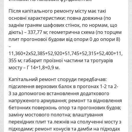
Після капітального ремонту місту має такі
основні характеристики: повна довжина (по
заднім граням шафових стінок, по нормам, що
діють) – 337,77 м; геометрична схема (по торцям
плит прогонової будови від опори 0 до опори 8)
–
11,360+2х52,385+52,920+51,745+52,315+52,400+11,
355 м; габарит проїзної частини та тротуарів
мосту – Г 14+1,8+0,9 м.
Капітальний ремонт споруди передбачав:
підсилення верхових балок в прогонах 1-2 та 2-
3 за допомогою встановлення додаткового
напруженого армування; ремонт та відновлення
бетонних поверхонь опор та прогонових будов;
заміну мостового полотна; влаштування
перехідних плит та лежнів на сполученні мосту з
підходами; ремонт конусів та дамби на підходах