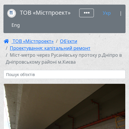
ТОВ «Містпроект»
Укр
|
Eng
ТОВ «Містпроект»
Об'єкти
Проектування: капітальний ремонт
Міст-метро через Русанівську протоку р.Дніпро в
Дніпровському районі м.Києва