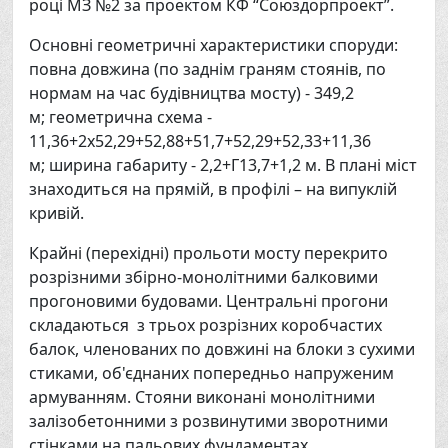
році МЗ №2 за проектом КФ “Союздорпроект”.
Основні геометричні характеристики споруди:
повна довжина (по заднім граням стоянів, по
нормам на час будівництва мосту) - 349,2
м; геометрична схема -
11,36+2х52,29+52,88+51,7+52,29+52,33+11,36
м; ширина габариту - 2,2+Г13,7+1,2 м. В плані міст
знаходиться на прямій, в профілі – на випуклій
кривій.
Крайні (перехідні) прольоти мосту перекрито
розрізними збірно-монолітними балковими
прогоновими будовами. Центральні прогони
складаються з трьох розрізних коробчастих
балок, членованих по довжині на блоки з сухими
стиками, об'єднаних попередньо напруженим
армуванням. Стояни виконані монолітними
залізобетонними з розвинутими зворотними
стінками на пальових фундаментах.