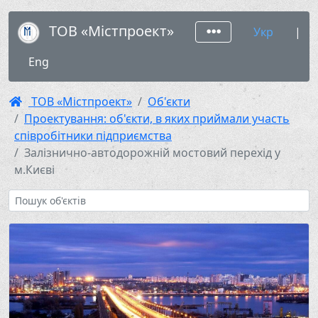
ТОВ «Містпроект»
Укр
|
Eng
ТОВ «Містпроект»
Об'єкти
Проектування: об'єкти, в яких приймали участь
співробітники підприємства
Залізнично-автодорожній мостовий перехід у
м.Києві