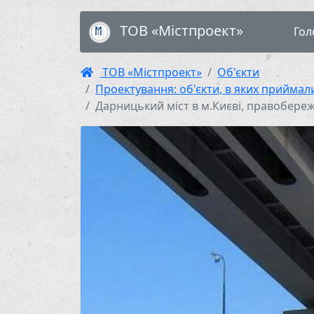
ТОВ «Містпроект»
Гол
ТОВ «Містпроект»
Об'єкти
Проектування: об'єкти, в яких приймал
Дарницький міст в м.Києві, правобере