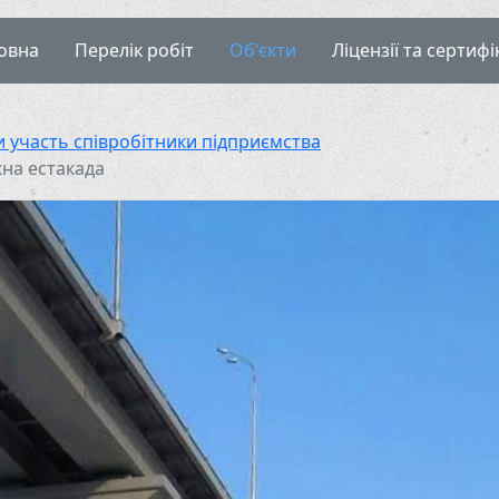
овна
Перелік робіт
Об'єкти
Ліцензії та сертифі
и участь співробітники підприємства
жна естакада