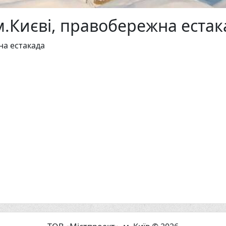
м.Києві, правобережна естак
на естакада