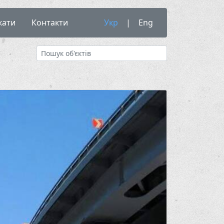
кати
Контакти
Укр
|
Eng